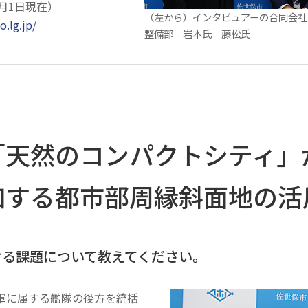
1月1日現在）
（左から）インタビュアーの合同会社R
o.lg.jp/
整備部 岩本氏 藤松氏
「天然のコンパクトシティ」
加する都市部周縁斜面地の活
おける課題について教えてください。
軍に属する艦隊の後方を統括