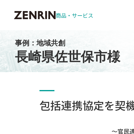
商品・
サービス
事例：地域共創
お客様サポート
商品情報
ゼンリン住宅
パソコン用ソ
長崎県佐世保市様
自治体
ソフトウェア
マップデザイ
ZENRIN G
ZENRIN 
包括連携協定を契
〜官民