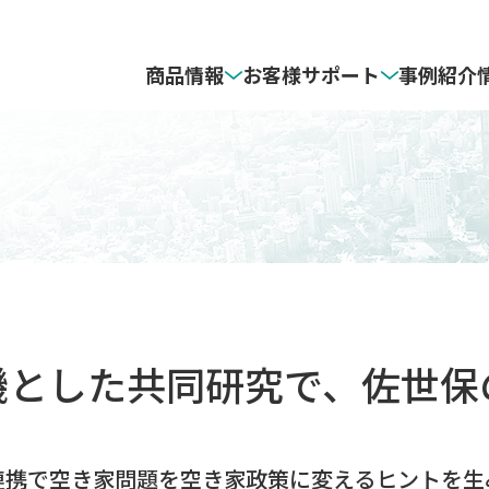
商品情報
お客様サポート
事例紹介
地図
フト対応OS
3D地図データ
住宅地図の発行地区と価格表
ダウンロード
ZENRIN Maps API
サポート対象商品・
サポート終了予定日一覧
ン
カーナビソフト
ISパッケージ
ZENRIN モビリティソリューション
GISパッケージ セールスサポート
らくらく販促マップ セレクションサ
機とした共同研究で、佐世保
連携で空き家問題を空き家政策に変えるヒントを生