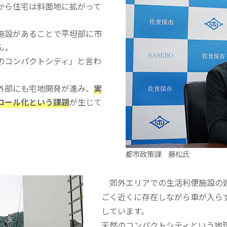
から住宅は斜面地に拡がって
施設があることで平坦部に市
ん。
のコンパクトシティ」と言わ
外部にも宅地開発が進み、
実
ロール化という課題
が生じて
都市政策課 藤松氏
郊外エリアでの生活利便施設の建
ごく近くに存在しながら車が入ら
しています。
天然のコンパクトシティという地