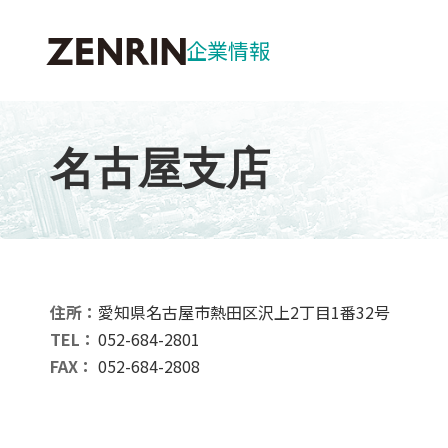
企業情報
サステナビリティ
企業概要
事業紹介
IR情報
社長メッセー
プロダクトソ
中長期経営計
環境：Enviro
名古屋支店
ZENRIN W
マーケティン
業績ハイライ
社会：Social
事業所一覧
公共ソリュー
株式の状況
ガバナンス：Go
DXの取り組み
住所：
愛知県名古屋市熱田区沢上2丁目1番32号
TEL：
052-684-2801
FAX：
052-684-2808