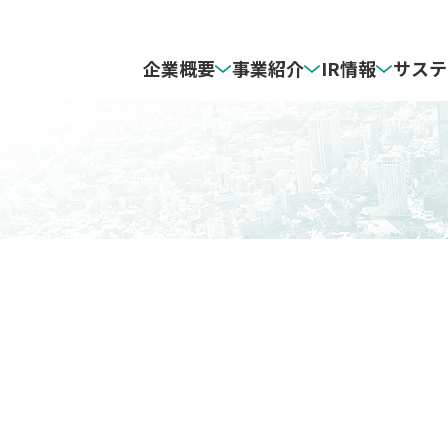
企業概要
事業紹介
IR情報
サステ
ジ
リューション事業
画（ＺＧＰ２０３０）
nment
ゼンリンの地図づくり​
インフラソリューション事業
最新の決算資料
人的資本
AY（企業理念）
グソリューション事業
ト
ゼンリンについて​
モビリティソリューション事業
個人投資家の皆様
ライブラリ・データ集
ション事業
vernance
CM情報​
​