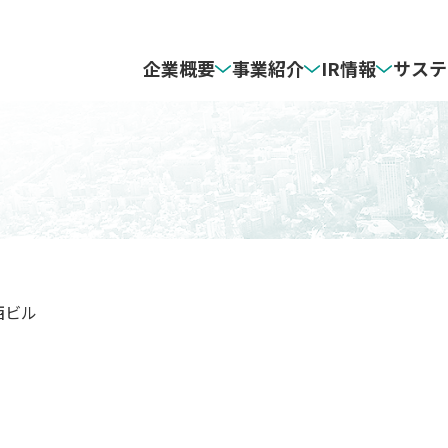
企業概要
事業紹介
IR情報
サステ
ジ
リューション事業
画（ＺＧＰ２０３０）
nment
ゼンリンの地図づくり​
インフラソリューション事業
最新の決算資料
人的資本
AY（企業理念）
グソリューション事業
ト
ゼンリンについて​
モビリティソリューション事業
個人投資家の皆様
ライブラリ・データ集
ション事業
vernance
CM情報​
​
西ビル