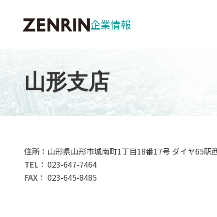
企業情報
サステナビリティ
企業概要
事業紹介
IR情報
社長メッセー
プロダクトソ
中長期経営計
環境：Enviro
山形支店
ZENRIN W
マーケティン
業績ハイライ
社会：Social
事業所一覧
公共ソリュー
株式の状況
ガバナンス：Go
DXの取り組み
住所：
山形県山形市城南町1丁目18番17号 ダイヤ65駅
TEL：
023-647-7464
FAX：
023-645-8485