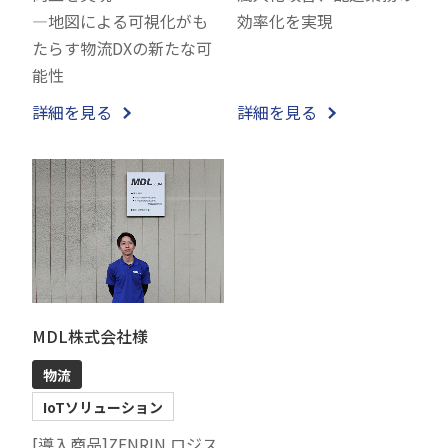
―地図による可視化がも
効率化を実現
たらす物流DXの新たな可
能性
詳細を見る
詳細を見る
MDL株式会社様
物流
IoTソリューション
[導入商品]ZENRIN ロジス