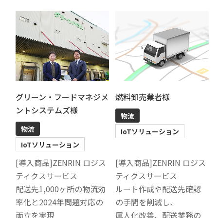
グリーン・フードマネジメ
燃料卸売業者様
ントシステムズ様
物流
物流
IoTソリューション
IoTソリューション
[導入商品]ZENRIN ロジス
[導入商品]ZENRIN ロジス
ティクスサービス
ティクスサービス
配送先1,000ヶ所の物流効
ルート作成や配送先確認
率化と2024年問題対応の
の手間を削減し、
両立を実現
属人化改善、配送業務の