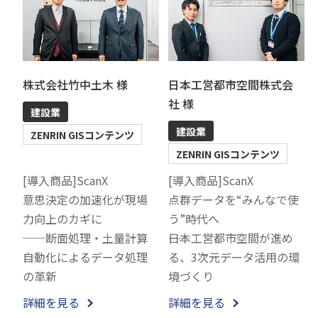
株式会社竹中土木 様
日本工営都市空間株式会
社 様
建設業
建設業
ZENRIN GISコンテンツ
ZENRIN GISコンテンツ
[導入商品]ScanX
[導入商品]ScanX
意思決定の加速化が現場
点群データを“みんなで使
力向上のカギに
う”時代へ
──断面処理・土量計算
――日本工営都市空間が進め
自動化によるデータ処理
る、3次元データ活用の環
の革新
境づくり
詳細を見る
詳細を見る