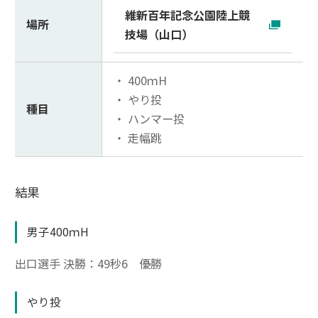
維新百年記念公園陸上競
場所
技場（山口）
・
400ｍH
・
やり投
種目
・
ハンマー投
・
走幅跳
結果
男子400ｍH
出口選手
決勝：49秒6 優勝
やり投