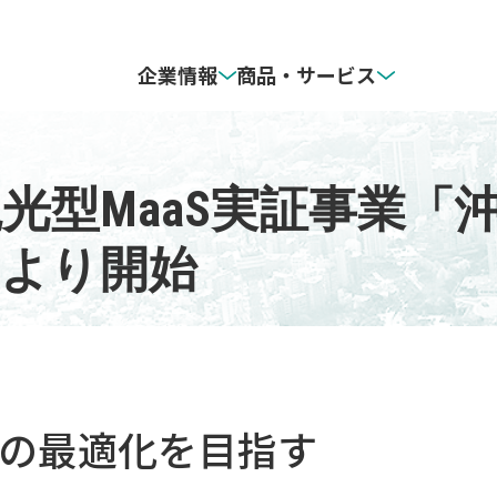
企業情報
商品・サービス
商品情報
IR情報
お客様
型MaaS実証事業「沖
ゼンリン住宅地図
経営方針
）より開始
事例紹
自治体
中長期経営計画（ＺＧＰ２０３０）
マップデザイン
IRライブラリ
ZENRIN モビリティソリューショ
情報・
ン
サステナビリティ
リューション事業
ZENRIN GISパッケージ
グソリューション事業
環境：Environment
イベン
らくらく販促マップ
の最適化を目指す
ション事業
社会：Social
ューション事業
ガバナンス：Governance