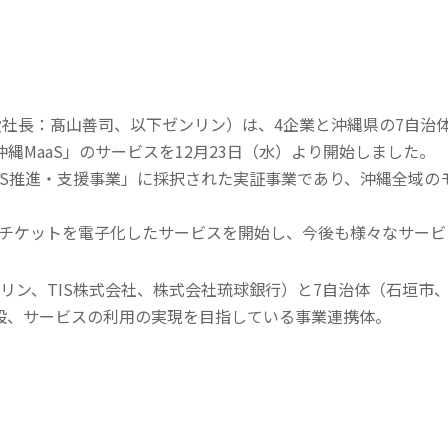
リューション事業
人的資本
ライブラリ・データ集
社長：髙山善司、以下ゼンリン）は、4企業と沖縄県の7自治体
縄MaaS」のサービスを12月23日（水）より開始しました。
aaS推進・支援事業」に採択された実証事業であり、沖縄全域
者のチケットを電子化したサービスを開始し、今後も様々なサー
リン、TIS株式会社、株式会社琉球銀行）と7自治体（石垣市
設、サービスの利用の実現を目指している事業連携体。