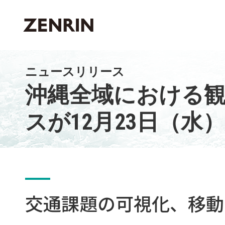
ニュースリリース
企業情報​
商品・サービス
企業概要
沖縄全域における観光
ZENRIN WAY
スが12月23日（水
事業所一覧
事業紹介
プロダクトソ
マーケティン
交通課題の可視化、移動
公共ソリュー
インフラソリ