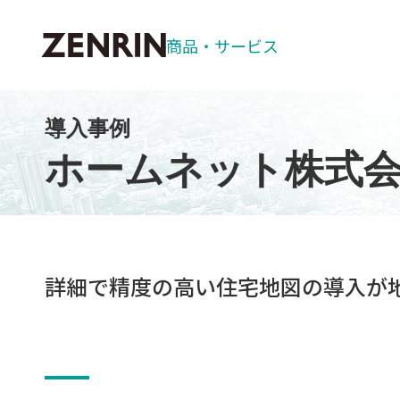
商品・
サービス
導入事例
お客様サポート
商品情報
ゼンリン住宅
パソコン用ソ
ホームネット株式
自治体
ソフトウェア
マップデザイ
ZENRIN G
ZENRIN 
詳細で精度の高い住宅地図の導入が