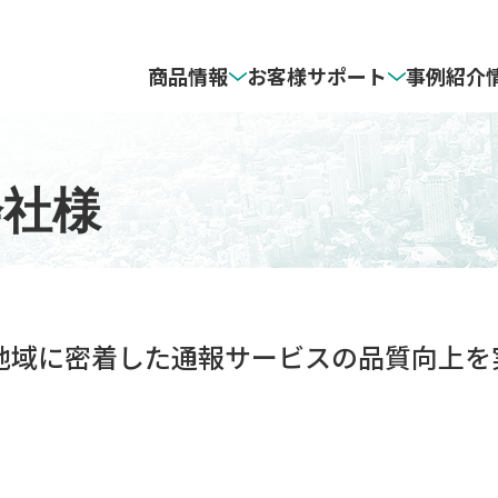
商品情報
お客様サポート
事例紹介
地図
フト対応OS
3D地図データ
住宅地図の発行地区と価格表
会社様
ダウンロード
ZENRIN Maps API
サポート対象商品・
サポート終了予定日一覧
ン
カーナビソフト
ISパッケージ
ZENRIN モビリティソリューション
GISパッケージ セールスサポート
らくらく販促マップ セレクションサ
地域に密着した通報サービスの品質向上を