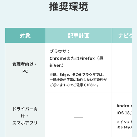
推奨環境
対象
配車計画
ナビゲ
ブラウザ：
ChromeまたはFirefox（最
管理者向け・
新Ver.）
PC
※IE、Edge、その他ブラウザでは、
一部機能が正常に動作しない可能性が
ございますのでご注意ください。
Android 
ドライバー向
iOS 18,26
け・
※インストール
スマホアプリ
iOS 14以