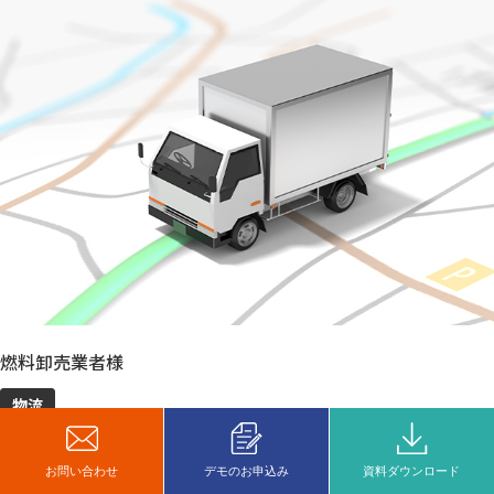
燃料卸売業者様
物流
[導入商品]ZENRIN ロジスティクスサービス
ルート作成や配送先確認の手間を削減し、
お問い合わせ
デモのお申込み
資料ダウンロード