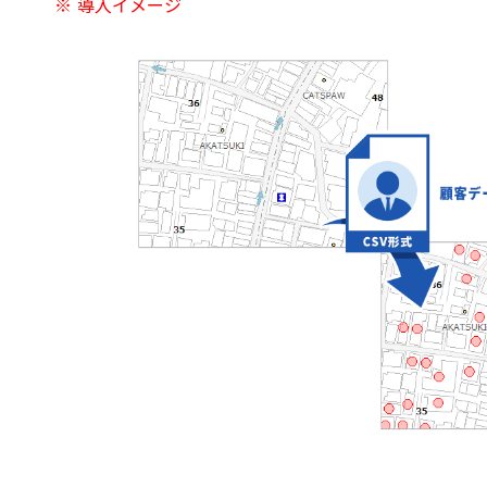
※
導入イメージ