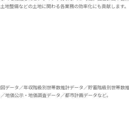
、土地整備などの土地に関わる各業務の効率化にも貢献します。
地図データ／年収階級別世帯数推計データ／貯蓄階級別世帯数
タ／地価公示・地価調査データ／都市計画データなど。