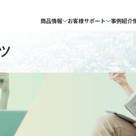
商品情報
お客様サポート
事例紹介
地図
フト対応OS
3D地図データ
住宅地図の発行地区と価格表
ンツ
ダウンロード
ZENRIN Maps API
サポート対象商品・
サポート終了予定日一覧
ン
カーナビソフト
ISパッケージ
ZENRIN モビリティソリューション
GISパッケージ セールスサポート
らくらく販促マップ セレクションサ