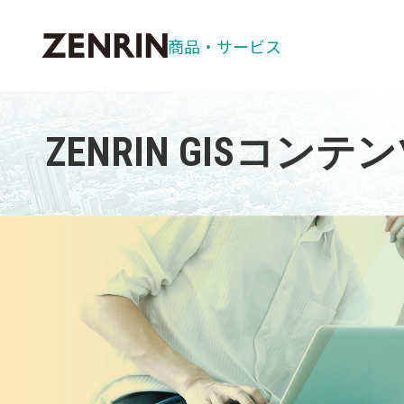
商品・
サービス
お客様サポート
商品情報
ゼンリン住宅
パソコン用ソ
ZENRIN GISコンテ
自治体
ソフトウェア
マップデザイ
ZENRIN G
ZENRIN 